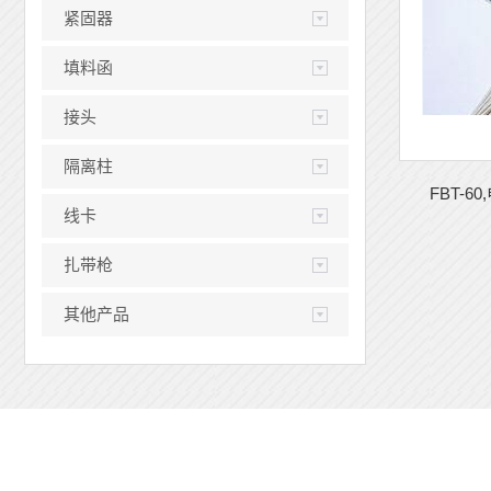
紧固器
填料函
接头
隔离柱
FBT-6
线卡
扎带枪
其他产品